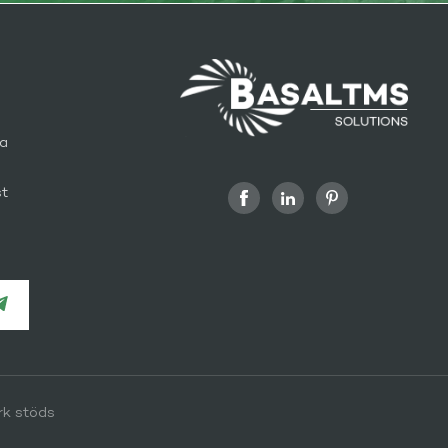
ra
st
rk stöds