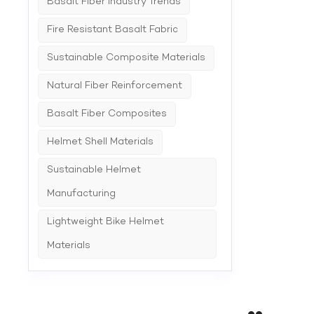
Basalt Fiber Industry Trends
den stä
Dessa m
miljömäs
Fire Resistant Basalt Fabric
erbjuda 
bearbet
Sustainable Composite Materials
kundens
Natural Fiber Reinforcement
Basalt Fiber Composites
Helmet Shell Materials
Sustainable Helmet
Manufacturing
Lightweight Bike Helmet
Materials