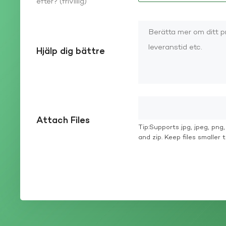
efter? (frivillig)
Hjälp dig bättre
Attach Files
Tip:Supports jpg, jpeg, png, g
and zip. Keep files smaller