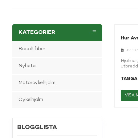
KATEGORIER
Hur Av
Basaltfiber
Jan 10,
Hjälmar
Nyheter
utbredd
genombr
hjälmen
TAGGAR
Motorcykelhjälm
komposi
materia
Dessa m
VISA 
Cykelhjälm
Kolfibe
avancer
material
störande
hjälmsk
BLOGGLISTA
med hög 
basaltf