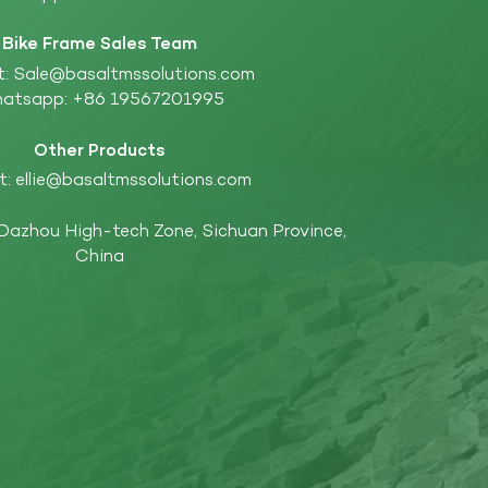
Bike Frame Sales Team
t:
Sale@basaltmssolutions.com
atsapp:
+86 19567201995
Other Products
t:
ellie@basaltmssolutions.com
 Dazhou High-tech Zone, Sichuan Province,
China