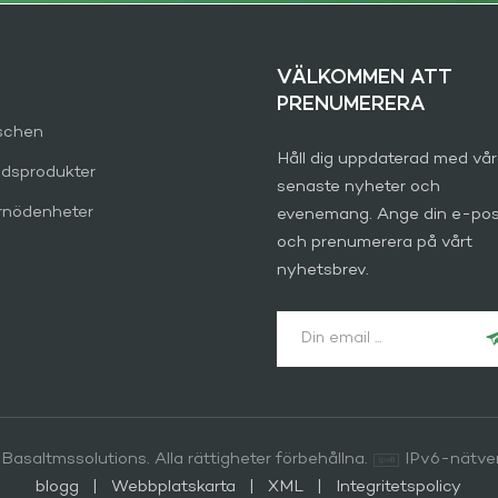
VÄLKOMMEN ATT
PRENUMERERA
schen
Håll dig uppdaterad med vå
dsprodukter
senaste nyheter och
rnödenheter
evenemang. Ange din e-po
och prenumerera på vårt
nyhetsbrev.
Basaltmssolutions. Alla rättigheter förbehållna.
IPv6-nätve
blogg
|
Webbplatskarta
|
XML
|
Integritetspolicy