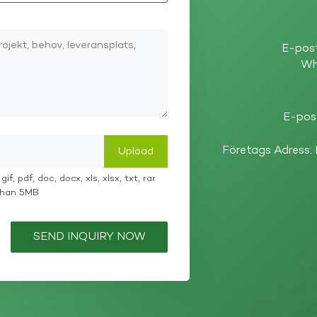
E-pos
Wh
E-pos
Företags Adress:
if, pdf, doc, docx, xls, xlsx, txt, rar
 than 5MB
SEND INQUIRY NOW