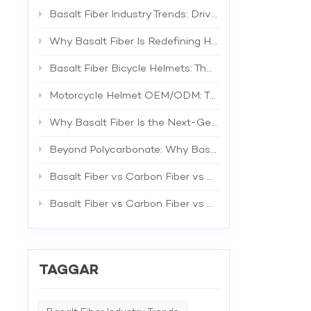
använda
motorcyk
Basalt Fiber Industry Trends: Driving the Next Generation of High-Performance Composites
höga hå
för anv
Why Basalt Fiber Is Redefining Helmet Shell Materials
flexibi
korrosi
Basalt Fiber Bicycle Helmets: The Future of Lightweight Protection
prestati
livsläng
Motorcycle Helmet OEM/ODM: The Complete B2B Guide to Private Label Manufacturing and Supplier Selection
ergonom
inom spo
Why Basalt Fiber Is the Next-Generation Material for Bicycle Helmets
designt
marknad
Beyond Polycarbonate: Why Basalt Fiber Is the Superior Material for Bicycle Helmet Shells
enaståe
Till ex
användn
Basalt Fiber vs Carbon Fiber vs Fiberglass: The Best Material for Bicycle Helmets
traditi
extrems
Basalt Fiber vs Carbon Fiber vs Fiberglass: A Comprehensive Technical Comparison for Industrial Applications
naturlig
hjälmin
inte ba
hjälmar
på indu
TAGGAR
uppnå d
hälsoöve
utveckla