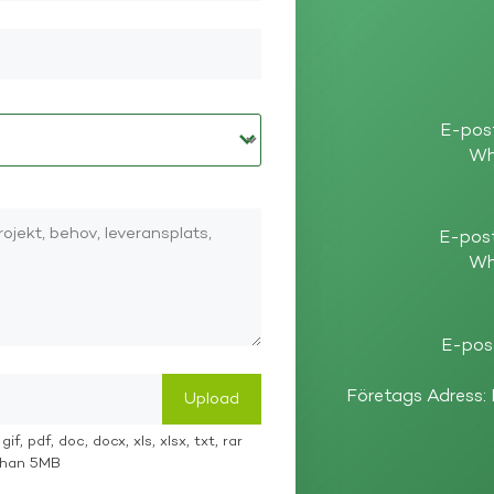
E-pos
Wh
E-pos
Wh
E-pos
Företags Adress:
if, pdf, doc, docx, xls, xlsx, txt, rar
 than 5MB