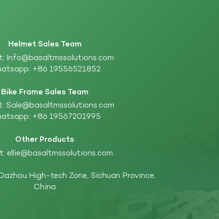
Helmet Sales Team
t:
Info@basaltmssolutions.com
atsapp:
+86 19556521852
Bike Frame Sales Team
t:
Sale@basaltmssolutions.com
atsapp:
+86 19567201995
Other Products
t:
ellie@basaltmssolutions.com
 Dazhou High-tech Zone, Sichuan Province,
China