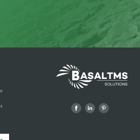
ra
st