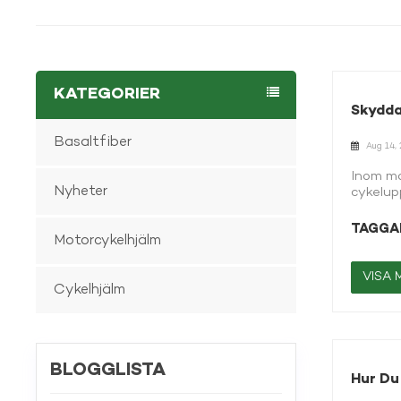
KATEGORIER
Skydda
Basaltfiber
Aug 14,
Inom mod
Nyheter
cykelupp
ett vik
speciali
TAGGAR
Motorcykelhjälm
I den hä
och mark
förstCy
VISA 
Cykelhjälm
personer
är utfo
kombinat
skallfra
skyddsut
BLOGGLISTA
säkerhe
Hur Du
högkvali