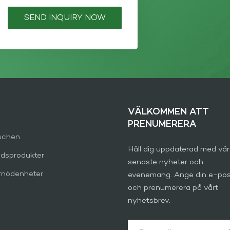
SEND INQUIRY NOW
VÄLKOMMEN ATT
PRENUMERERA
schen
Håll dig uppdaterad med vå
dsprodukter
senaste nyheter och
rnödenheter
evenemang. Ange din e-po
och prenumerera på vårt
nyhetsbrev.