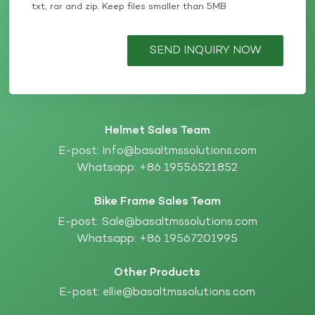
txt, rar and zip. Keep files smaller than 5MB
SEND INQUIRY NOW
Helmet Sales Team
E-post:
Info@basaltmssolutions.com
Whatsapp:
+86 19556521852
Bike Frame Sales Team
E-post:
Sale@basaltmssolutions.com
Whatsapp:
+86 19567201995
Other Products
E-post:
ellie@basaltmssolutions.com