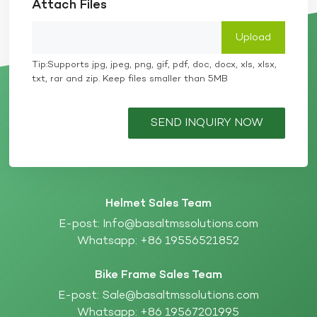
Attach Files
Tip:Supports jpg, jpeg, png, gif, pdf, doc, docx, xls, xlsx,
txt, rar and zip. Keep files smaller than 5MB
SEND INQUIRY NOW
Helmet Sales Team
E-post:
Info@basaltmssolutions.com
Whatsapp:
+86 19556521852
Bike Frame Sales Team
E-post:
Sale@basaltmssolutions.com
Whatsapp:
+86 19567201995