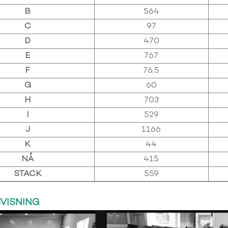
B
564
C
97
D
470
E
767
F
76,5
G
60
H
703
I
529
J
1166
K
44
NÅ
415
STACK
559
SVISNING