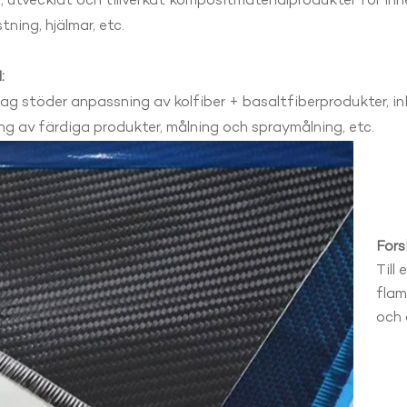
 utvecklat och tillverkat kompositmaterialprodukter för in
tning, hjälmar, etc.
:
ag stöder anpassning av kolfiber + basaltfiberprodukter, ink
g av färdiga produkter, målning och spraymålning, etc.
Fors
Till
flam
och 