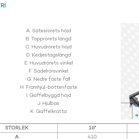
RI
A. Sätesrörets höjd
B. Topprörets längd
C. Huvudrörets höjd
D. Kedjestagslängd
E. Huvudrörets vinkel
F. Sadelrörsvinkel
G. Nedre fäste fall
H. Framhjul-bottenfäste
I. Gaffelbyggd höjd
J. Hjulbas
K. Gaffelkratta
STORLEK
16"
A
410