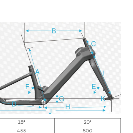
18"
20"
455
500