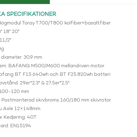
A SPECIFIKATIONER
 Högmodul Toray T700/T800 kolfiber+basaltfiber
6" 18" 20"
11/2"
0g
 diameter: 30,9 mm
tem: BAFANG M500/M600 mellandriven motor
Bafang BT F15.640wh och BT F25.820wh batteri
stånd: 29er*2,3" & 27,5er*2,5"
 100-120 mm
 Postmonterad skivbroms 160/180 mm skivrotor
hru Axle 12×148mm
 Kedjering: 40T
ard: EN15194