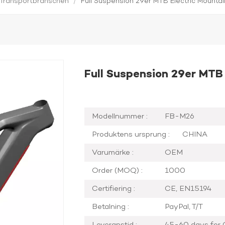
Transportbranschen
/
Full Suspension 29er MTB Electric Mounta
Full Suspension 29er MTB
Modellnummer :
FB-M26
Produktens ursprung :
CHINA
Varumärke :
OEM
Order (MOQ) :
1000
Certifiering :
CE, EN15194
Betalning :
PayPal, T/T
Leveranstid :
45-60 days for 