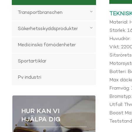
Transportbranschen
TEKNISK
Material:
Säkerhetsskyddsprodukter
Storlek: 1
Huvudrör: 
Medicinska förnödenheter
Vikt: 220
Sitsrörets
Sportartiklar
Motorsys
Batteri: 
Pv industri
Max däckav
Framväg:
Bromstyp:
Utfall: T
HUR KAN VI
Boost Max
HJÄLPA DIG
Teststand