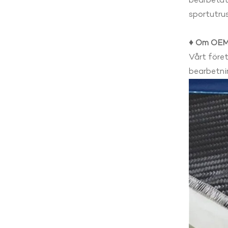
bearbetat,
sportutrus
♦
Om OEM
Vårt föret
bearbetnin