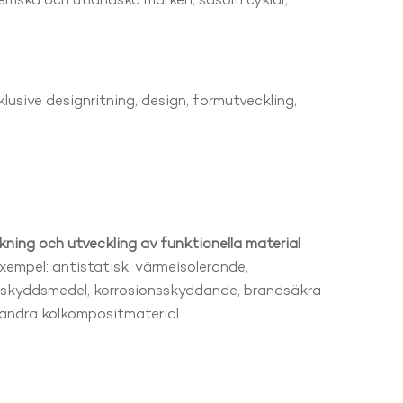
hemska och utländska märken, såsom cyklar,
lusive designritning, design, formutveckling,
kning och utveckling av funktionella material
 exempel: antistatisk, värmeisolerande,
skyddsmedel, korrosionsskyddande, brandsäkra
andra kolkompositmaterial.