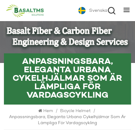
Svenska
ANPASSNINGSBARA,
ELEGANTA URBANA
CYKELHJÄLMAR SOM ÄR
LÄMPLIGA FÖR
VARDAGSCYKLING
Hem
/
Bicycle Helmet
/
Anpassningsbara, Eleganta Urbana Cykelhjälmar Som Är
Lämpliga För Vardagscykling