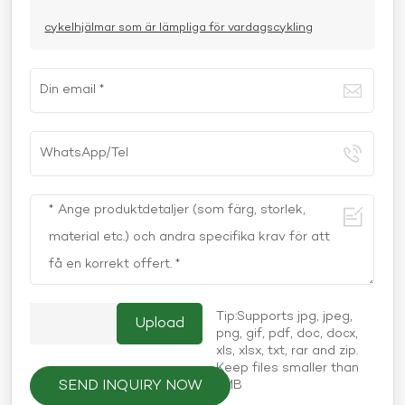
cykelhjälmar som är lämpliga för vardagscykling
Tip:Supports jpg, jpeg,
png, gif, pdf, doc, docx,
xls, xlsx, txt, rar and zip.
Keep files smaller than
SEND INQUIRY NOW
5MB