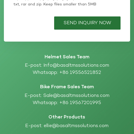
txt, rar and zip. Keep files smaller than 5MB
SEND INQUIRY NOW
Helmet Sales Team
E-post:
Info@basaltmssolutions.com
Whatsapp:
+86 19556521852
Bike Frame Sales Team
E-post:
Sale@basaltmssolutions.com
Whatsapp:
+86 19567201995
Other Products
E-post:
ellie@basaltmssolutions.com